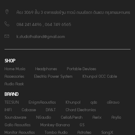
ห้อง 3069 ชั้น 3 อาคารฟอร์จูน ทาวน์ ถนนรัชดา ดินแดง กรุงเทพมหานคร
084 241 4496 , 064 749 6565
k.studiothailand@gmail.com
SHOP
Home Music
Headphones
Portable Devices
Accessories
Electric Power System
Khunpol OCC Cable
Audio Rack
BRAND
TECSUN
EnigmAcoustics
Khunpol
qdc
oBravo
iHiFi
Cabasse
DA&T
Chord Electronics
Soundaware
NGaudio
Celia&Perah
Aerix
Arylic
Gallo Acoustics
Monkey-Banana
GS
Monitor Acoustics
Tombo Audio
Astrotec
SongX