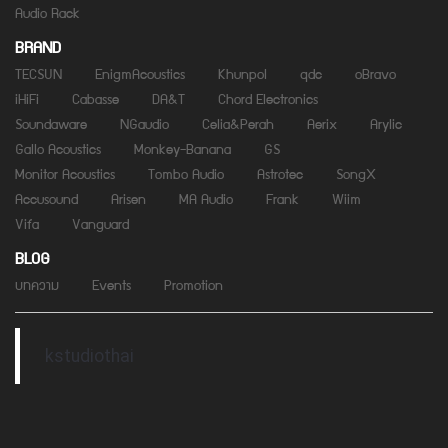
Audio Rack
BRAND
TECSUN
EnigmAcoustics
Khunpol
qdc
oBravo
iHiFi
Cabasse
DA&T
Chord Electronics
Soundaware
NGaudio
Celia&Perah
Aerix
Arylic
Gallo Acoustics
Monkey-Banana
GS
Monitor Acoustics
Tombo Audio
Astrotec
SongX
Accusound
Arisen
MA Audio
Frank
Wiim
Vifa
Vanguard
BLOG
บทความ
Events
Promotion
kstudiothai