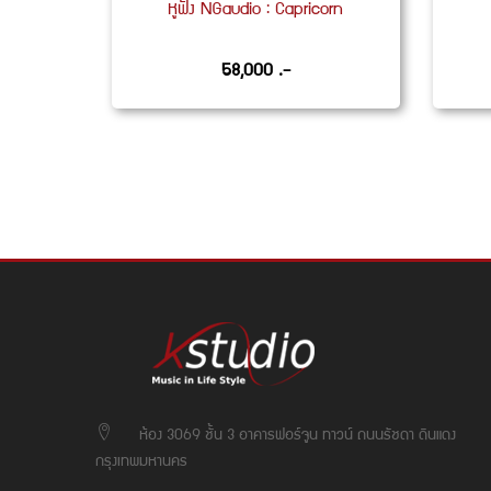
หูฟัง NGaudio : Capricorn
58,000 .-
ห้อง 3069 ชั้น 3 อาคารฟอร์จูน ทาวน์ ถนนรัชดา ดินแดง
กรุงเทพมหานคร