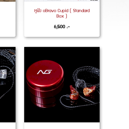
หูฟัง oBravo Cupid ( Standard
Box )
6,500 .-