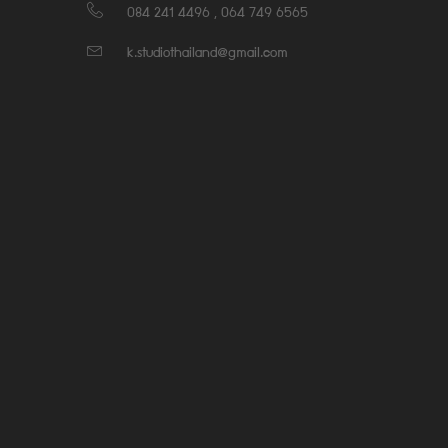
084 241 4496 , 064 749 6565
k.studiothailand@gmail.com