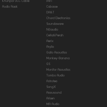
Khunpol OCC Cable
iHiFi
Audio Rack
Cabasse
DA&T
Chord Electronics
Soundaware
NGaudio
Celia&Perah
Aerix
Arylic
Gallo Acoustics
Monkey-Banana
GS
Monitor Acoustics
Tombo Audio
Astrotec
SongX
Accusound
Arisen
MA Audio