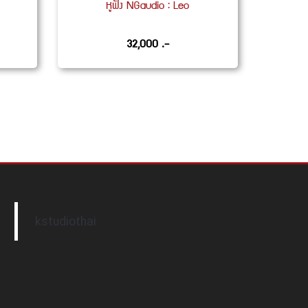
หูฟัง NGaudio : Leo
32,000 .-
kstudiothai