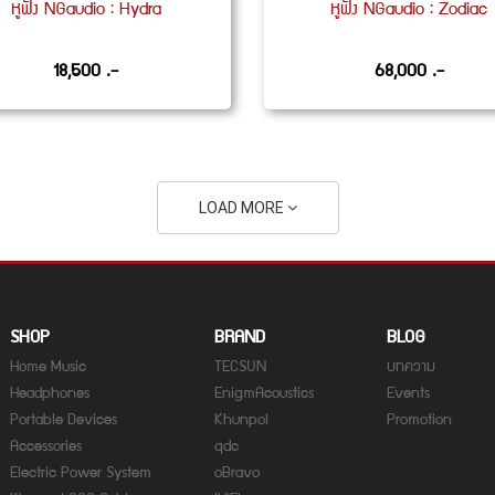
หูฟัง NGaudio : Hydra
หูฟัง NGaudio : Zodiac
18,500 .-
68,000 .-
LOAD MORE
SHOP
BRAND
BLOG
Home Music
TECSUN
บทความ
Headphones
EnigmAcoustics
Events
Portable Devices
Khunpol
Promotion
Accessories
qdc
Electric Power System
oBravo