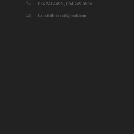
084 241 4496 , 064 749 6565
k.studiothailand@gmail.com