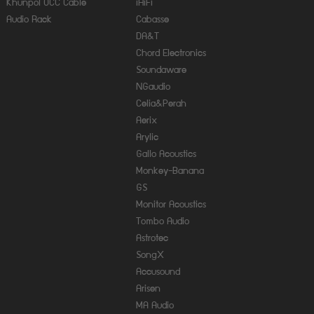
Khunpol OCC Cable
iHiFi
Audio Rack
Cabasse
DA&T
Chord Electronics
Soundaware
NGaudio
Celia&Perah
Aerix
Arylic
Gallo Acoustics
Monkey-Banana
GS
Monitor Acoustics
Tombo Audio
Astrotec
SongX
Accusound
Arisen
MA Audio