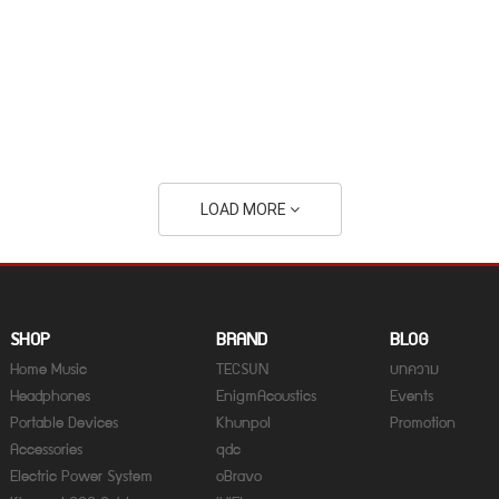
LOAD MORE
SHOP
BRAND
BLOG
Home Music
TECSUN
บทความ
Headphones
EnigmAcoustics
Events
Portable Devices
Khunpol
Promotion
Accessories
qdc
Electric Power System
oBravo