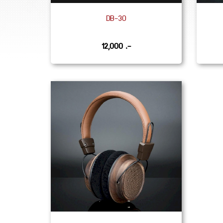
DB-30
12,000 .-