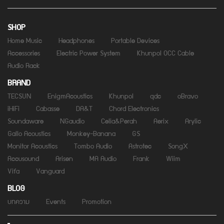
SHOP
Home Music
Headphones
Portable Devices
Accessories
Electric Power System
Khunpol OCC Cable
Audio Rack
BRAND
TECSUN
EnigmAcoustics
Khunpol
qdc
oBravo
iHiFi
Cabasse
DA&T
Chord Electronics
Soundaware
NGaudio
Celia&Perah
Aerix
Arylic
Gallo Acoustics
Monkey-Banana
GS
Monitor Acoustics
Tombo Audio
Astrotec
SongX
Accusound
Arisen
MA Audio
Frank
Wiim
Vifa
Vanguard
BLOG
บทความ
Events
Promotion