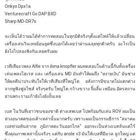
Onkyo Dpx1a
Venturecraft Go DAP BXD
Sharp MD-DR7s
จะเห็นได้ว่าผมได้ทำการทดสอบในทุกมิติจริงๆตั้งแต่ไฟล์ให้แล้วเปลี่ยน
เครื่องเล่นวินเทจย้อนยุคซึ่งบอกได้เลยว่าผ่านฉลุยทุกตัวครับ อะไรเป็น
ยังไงไปลองฟังกันเลยครับผม
เวทีเสียง เพลง Alfie จาก ilona knopfler ผมทดสอบในด้านนี้กับทั้งเครื่อง
เล่นเพลงไฮเรส และ เครื่องเล่น MD มันทำให้ผมถึง "หงายเงิบ" มันช่าง
ให้ผลดีน่าประทับใจให้เวทีเสียงที่ใหญ่โต อลังการมีขนาดไม่แตกต่าง
จากหูฟังฟูลไซส์ จริงๆครับ ใหญ่โต กว้างขวาง จิ้มลิ้ม เหมือน อัครสถาน
ย่านพระรามเก้ายังไงยังงั้นเลย
เบส ในวันที่เยาวชนของชาติ ต่างเสพเบส ไปพร้อมกับเล่น ROV ผมเป็น
ห่วงอนาคตของเค้าเหล่านั้นมากครับ เพราะผมเป็นกรรมธิการ "สมาคม
เบสท่วมท้นสากล ภูมิภาคตะวันออกไกล" ออกจะเป็นห่วงเบสล้นแต่ไร้
ซึ่งคุณภาพเหล่านั้นจริงๆ แต่กับ anole v3 มันให้เบสที่มีมวล ลูกใหญ่ แต่