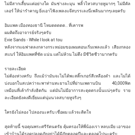
ไม่มีสากเสี้ยนแต่อย่างใด มันช่างละมุน พลิ้วไหวสบายหูมากๆ ไม่มีคัล
เลอร์ ให้น่ารำคาญ ยิ่งเอาไฟังเพลงแจ๊สบรรเลงนี่เพลินมากๆเลยครับ
อิมแพค เมืองทองธานี โหมดดดดด... ที่เคารพ
ผมคิดถึงอาจารย์จริงๆครับ
Evie Sands - While I look at tou
หลังจากแฉฟาดลงกลางกระหม่อมของผมตอนเริ่มเพลงแล้ว เสียงกลอง
สแนร์ ให้อิมแพคที่ชัด แน่น แต่ไม่ห้วน ไม่ตึง มีชีวิตชีวามากครับ
รายละเอียด
ไม่ต้องห่วงครับ ถึงแม้ว่ามันจะไม่ได้พะสติ๊กเกอร์สีเหลืองดำ และไม่ได้
บ่งบอกในสเปคว่าจะพาท่านทะยานไปที่ย่านเพดานบิน 40,000ฟิต
เหมือนที่เค้ากำลังฮิตกัน แต่มันไม่มีอาการสะดุดตรงนั้นแน่ๆครับ ราย
ละเอียดยังคงดีเยี่ยมแต่นุ่มนวลสบายหูจริงๆ
ใครยังไม่ลอง ไปลองนะครับ เชื่อผม แล้วจะติดใจ
สุดท้ายนี้ ขอคุณพระศรีรัตนตรัย คุ้มครองให้พี่น้องเรา หลบเมีย เอาของ
เข้าบ้านได้รอดปลอดภัยอย่าได้มีภัยตลอดปีและตลอดไปนะครับ