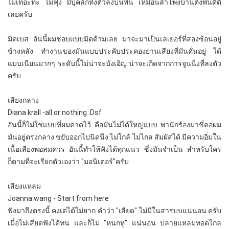
ไม่เทอะทะ ไม่ฟุ้ง มีบุคลิกทิ้งตัวลงบนพื้น เหมือนลำโพงบ้านตั้งพื้นดีดี
เลยครับ
มิดเบส อันนี้ผมชอบแบบมิดด้ามเลย มาจะมาเป็นเลเยอร์ที่สองซ้อนอยู่
ข้างหลัง ทำงานของมันแบบประคับประคองย่านเสียงที่มันคั่นอยู่ ได้
แบบเนียนมากๆ ระดับนี้ไม่น่าจะบังเอิญ น่าจะเกิดจากการจูนนิ่งที่ลงตัว
ครับ
เสียงกลาง
Diana krall -all or nothing .Dsf
อันนี้ก็ไม่ใช่แบบที่ผมคาดไว้ คือมันไม่ได้ใหญ่แบบ พานักร้องมาขี่คอผม
มันอยู่ตรงกลาง ขยับออกไปนิดนึง ไม่ใกล้ ไม่ไกล สัมผัสได้ มีความอิ่มใน
เนื้อเสียงพอสมควร อันนี้ทำให้ฟังได้ทุกแนว ซึ่งมันจำเป็น สำหรับใคร
ก็ตามที่จะเรียกตัวเองว่า "มอนิเตอร์"ครับ
เสียงแหลม
Joanna wang - Start from here
ฟังมาถึงตรงนี้ คงเด่ได้ไม่ยาก คำว่า "เสียด" ไม่มีในสารบบแน่นอน ครับ
เมื่อไม่เสียดฟังได้ทน และก็ไม่ "หนกหู" แน่นอน ปลายแหลมทอดไกล